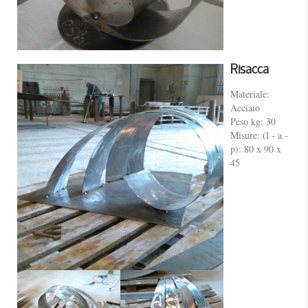
Risacca
Materiale:
Acciaio
Peso kg: 30
Misure: (l - a -
p): 80 x 90 x
45