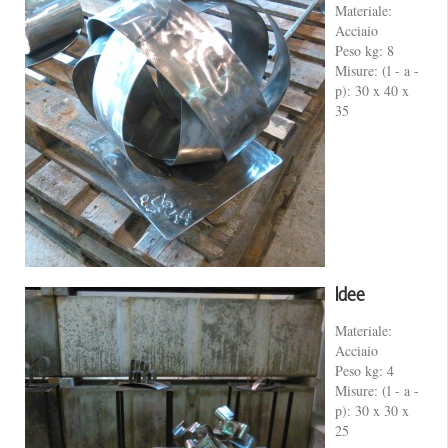
Materiale:
Acciaio
Peso kg: 8
Misure: (l - a -
p): 30 x 40 x
35
Idee
Materiale:
Acciaio
Peso kg: 4
Misure: (l - a -
p): 30 x 30 x
25