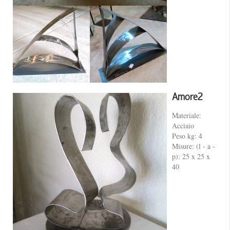
Amore2
Materiale:
Acciaio
Peso kg: 4
Misure: (l - a -
p): 25 x 25 x
40