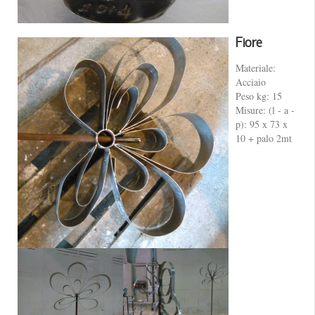
Fiore
Materiale:
Acciaio
Peso kg: 15
Misure: (l - a -
p): 95 x 73 x
10 + palo 2mt