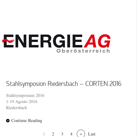
Stahlsymposion Riedersbach – CORTEN 2016
Stahlsymposium 2016
1-19 Agosto 2016
Riedersbach
Continue Reading
»
1
2
3
4
Last