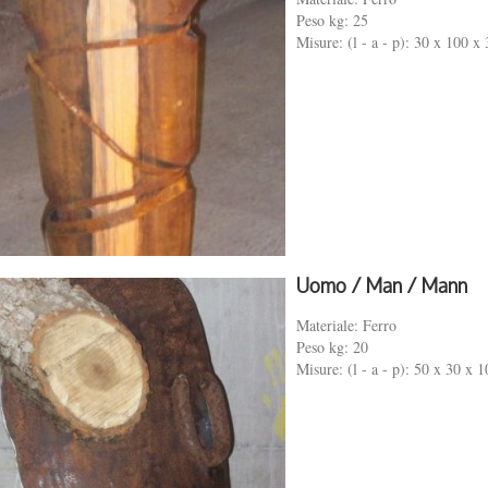
Peso kg: 25
Misure: (l - a - p): 30 x 100 x
Uomo / Man / Mann
Materiale: Ferro
Peso kg: 20
Misure: (l - a - p): 50 x 30 x 1