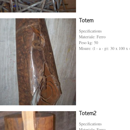
Totem
Specifications
Materiale: Ferro
Peso kg: 50
Misure: (l - a - p): 30 x 100 x
Totem2
Specifications
Materiale: Ferro