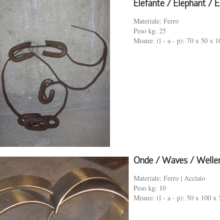
Elefante / Elephant / 
Materiale: Ferro
Peso kg: 25
Misure: (l - a - p): 70 x 50 x 1
Onde / Waves / Welle
Materiale: Ferro | Acciaio
Peso kg: 10
Misure: (l - a - p): 50 x 100 x