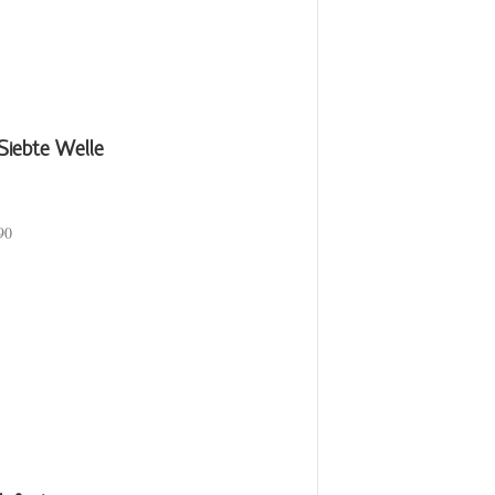
Siebte Welle
 90