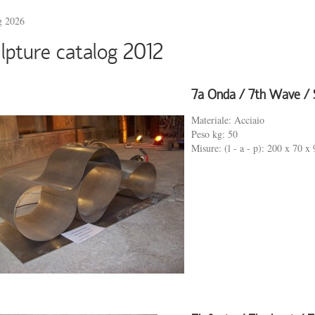
g 2026
lpture catalog 2012
7a Onda / 7th Wave / 
Materiale: Acciaio
Peso kg: 50
Misure: (l - a - p): 200 x 70 x