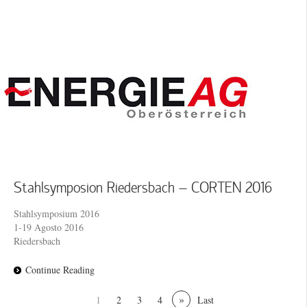
Stahlsymposion Riedersbach – CORTEN 2016
Stahlsymposium 2016
1-19 Agosto 2016
Riedersbach
Continue Reading
»
1
2
3
4
Last